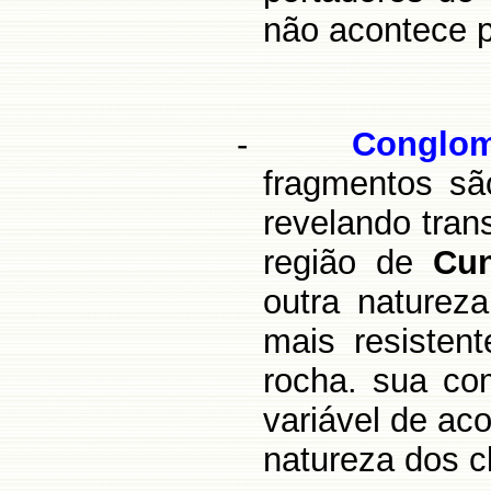
não acontece p
-
Conglo
fragmentos s
revelando trans
região de
Cu
outra nature
mais resisten
rocha. sua co
variável de ac
natureza dos c