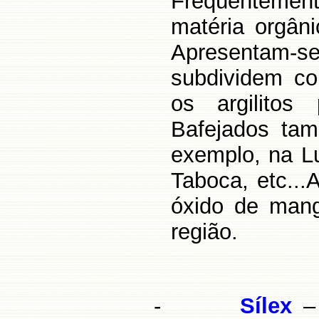
Freqüentement
matéria orgâni
Apresentam-s
subdividem co
os argilitos
Bafejados tam
exemplo, na L
Taboca, etc...
óxido de man
região.
-
Sílex
– 