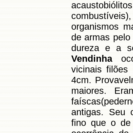
acaustobiólit
combustíveis)
organismos ma
de armas pelo
dureza e a se
Vendinha
oco
vicinais filõe
4cm. Provavel
maiores. Era
faíscas(peder
antigas. Seu 
fino que o de 