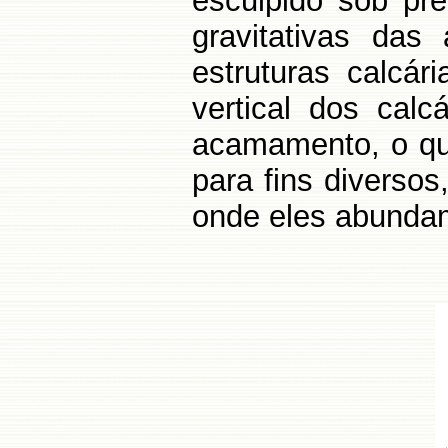
esculpido sob pre
gravitativas das
estruturas calcár
vertical dos cal
acamamento, o que
para fins diverso
onde eles abunda