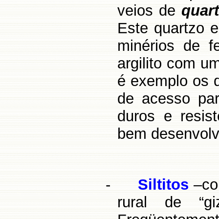
veios de
quar
Este quartzo es
minérios de 
argilito com u
é exemplo os d
de acesso pa
duros e resis
bem desenvolv
-
Siltitos
–co
rural de “gi