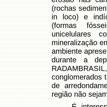
(rochas sedimen
in loco) e ind
(formas fóss
unicelulares 
mineralização e
ambiente aprese
durante a dep
RADAMBRASI
conglomerados 
de arredondame
região não sejam
É interes