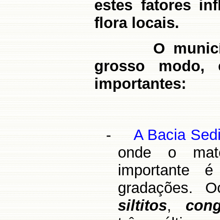
estes fatores in
flora locais.
O municí
grosso modo, e
importantes:
-
A Bacia Sed
onde o mate
importante
gradações. 
siltitos
,
con