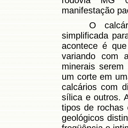
rodovia MG 
manifestação pac
O calcá
simplificada pa
acontece é que
variando com a
minerais serem 
um corte em uma
calcários com d
sílica e outros.
tipos de rochas
geológicos dist