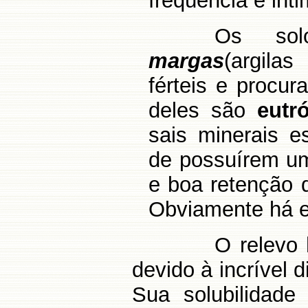
freqüência e int
Os so
margas
(argila
férteis e procur
deles são
eutr
sais minerais e
de possuírem um
e boa retenção 
Obviamente há 
O relevo
devido à incrível d
Sua solubilidad