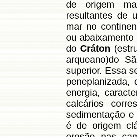
de origem mari
resultantes de 
mar no continen
ou abaixamento 
do
Cráton
(estru
arqueano)do São
superior. Essa s
peneplanizada, 
energia, caract
calcários corr
sedimentação e 
é de origem clá
erosão nas c