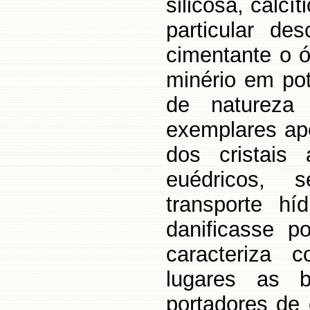
silicosa, calcí
particular d
cimentante o 
minério em pot
de natureza
exemplares a
dos cristais 
euédricos, s
transporte h
danificasse p
caracteriza 
lugares as 
portadores de 