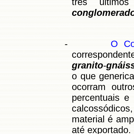
três últim
conglomerad
-
O Co
correspondente
granito
-
gnáis
o que generi
ocorram outro
percentuais e 
calcossódicos
material é am
até exportado.