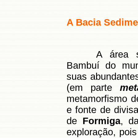
A Bacia Sedime
A área 
Bambuí do muni
suas abundante
(em parte
met
metamorfismo de
e fonte de divis
de
Formiga
, d
exploração, pois