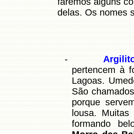
faremos alguns co
delas. Os nomes s
-
Argilit
pertencem à f
Lagoas. Umede
São chamados 
porque serve
lousa. Muitas 
formando bel