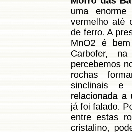
Morro das Ba
uma enorme 
vermelho até 
de ferro. A pr
MnO2 é bem 
Carbofer, n
percebemos no
rochas form
sinclinais e 
relacionada a
já foi falado.
entre estas 
cristalino, p