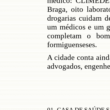
médico: CLIMEDE 
Braga, oito laborat
drogarias cuidam de
um médicos e um gr
completam o bom 
formiguenseses.
A cidade conta aind
advogados, engenhei
01- CASA DE SAÚDE 