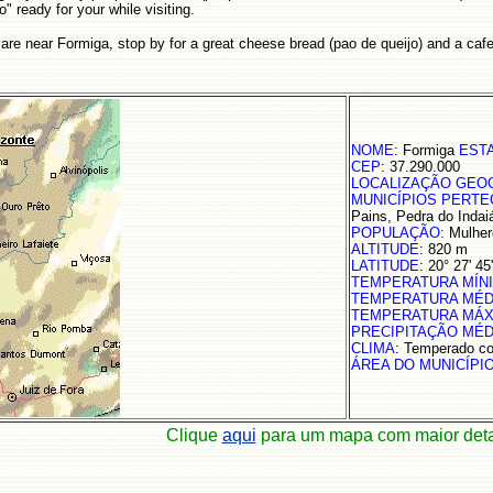
 ready for your while visiting.
u are near Formiga, stop by for a great cheese bread (pao de queijo) and a caf
NOME
: Formiga
EST
CEP
: 37.290.000
LOCALIZAÇÃO GEO
MUNICÍPIOS PERTE
Pains, Pedra do Indai
POPULAÇÃO:
Mulhere
ALTITUDE
: 820 m
LATITUDE
: 20° 27' 4
TEMPERATURA MÍNI
TEMPERATURA MÉD
TEMPERATURA MÁX
PRECIPITAÇÃO MÉD
CLIMA
: Temperado c
ÁREA DO MUNICÍPI
Clique
aqui
para um mapa com maior det