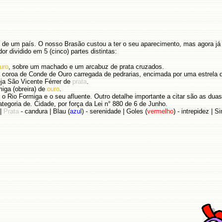
de um país. O nosso Brasão custou a ter o seu aparecimento, mas agora j
r dividido em 5 (cinco) partes distintas:
uro
, sobre um machado e um arcabuz de prata cruzados.
 coroa de Conde de Ouro carregada de pedrarias, encimada por uma estrela
reja São Vicente Férrer de
prata
.
miga (obreira) de
ouro
.
m o Rio Formiga e o seu afluente. Outro detalhe importante a citar são as duas
tegoria de. Cidade, por força da Lei n° 880 de 6 de Junho.
 |
Prata
- candura | Blau (
azul
) - serenidade | Goles (
vermelho
) - intrepidez | Si