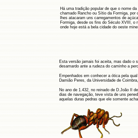
Há uma tradição popular de que o nome da 
chamado Rancho ou Sítio da Formiga, por 
lhes atacaram uns carregamentos de açúcar
Formiga, desde os fins do Século XVIII, o r
onde hoje está a bela cidade do oeste minei
Esta versão jamais foi aceita, mas dado o s
desamardo ante a rudeza do caminho a perc
Empenhados em conhecer a ótica pela qu
Damião Peres, da Universidade de Coimbra, 
No ano de 1.432, no reinado de D.João II d
dias de navegação, teve vista de uns pene
aquelas duras pedras que ele somente acha