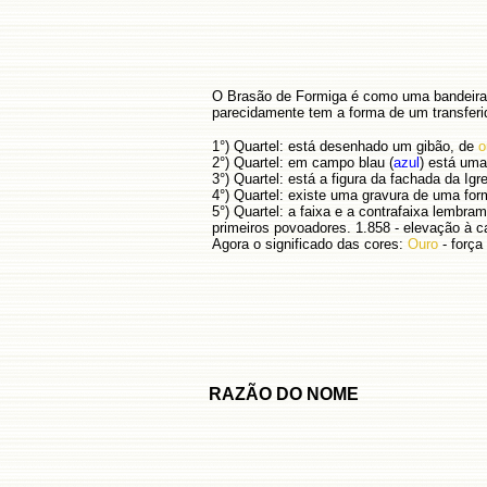
O Brasão de Formiga é como uma bandeira 
parecidamente tem a forma de um transferido
1°) Quartel: está desenhado um gibão, de
o
2°) Quartel: em campo blau (
azul
) está uma
3°) Quartel: está a figura da fachada da Ig
4°) Quartel: existe uma gravura de uma for
5°) Quartel: a faixa e a contrafaixa lembra
primeiros povoadores. 1.858 - elevação à ca
Agora o significado das cores:
Ouro
- força
RAZÃO DO NOME