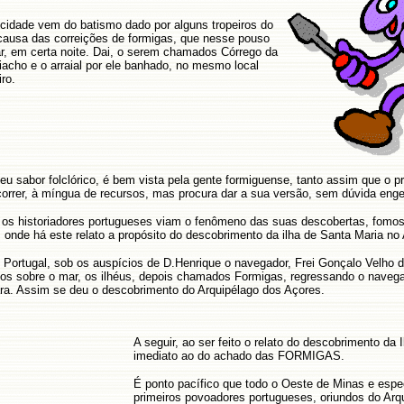
cidade vem do batismo dado por alguns tropeiros do
causa das correições de formigas, que nesse pouso
, em certa noite. Dai, o serem chamados Córrego da
iacho e o arraial por ele banhado, no mesmo local
ro.
eu sabor folclórico, é bem vista pela gente formiguense, tanto assim que o 
orrer, à míngua de recursos, mas procura dar a sua versão, sem dúvida eng
al os historiadores portugueses viam o fenômeno das suas descobert
onde há este relato a propósito do descobrimento da ilha de Santa Maria no
e Portugal, sob os auspícios de D.Henrique o navegador, Frei Gonçalo Velho
dos sobre o mar, os ilhéus, depois chamados Formigas, regressando o naveg
ra. Assim se deu o descobrimento do Arquipélago dos Açores.
A seguir, ao ser feito o relato do descobrimento d
imediato ao do achado das FORMIGAS.
É ponto pacífico que todo o Oeste de Minas e es
primeiros povoadores portugueses, oriundos do Ar