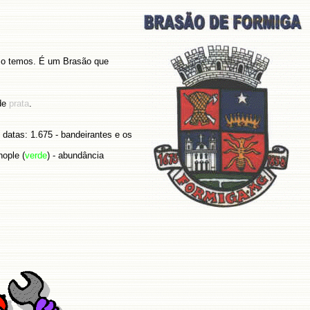
á o temos. É um Brasão que
 de
prata
.
 datas: 1.675 - bandeirantes e os
nople (
verde
) - abundância