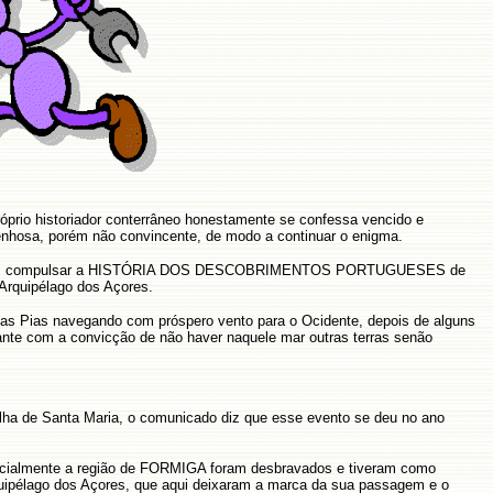
próprio historiador conterrâneo honestamente se confessa vencido e
enhosa, porém não convincente, de modo a continuar o enigma.
as, fomos compulsar a HISTÓRIA DOS DESCOBRIMENTOS PORTUGUESES de
 Arquipélago dos Açores.
 das Pias navegando com próspero vento para o Ocidente, depois de alguns
ante com a convicção de não haver naquele mar outras terras senão
a Ilha de Santa Maria, o comunicado diz que esse evento se deu no ano
pecialmente a região de FORMIGA foram desbravados e tiveram como
quipélago dos Açores, que aqui deixaram a marca da sua passagem e o