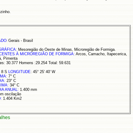
ezinho.
ADO
Gerais - Brasil
:
GRÁFICA:
Mesoregião do Oeste de Minas, Microregião de Formiga.
CENTES À MICROREGIÃO DE FORMIGA:
Arcos, Camacho, Itapecerica,
á, Pimenta
s: 30.377 Homens :29.254 Total: 59.631
5' 8 S
LONGITUDE
: 45° 25' 40' W
MA:
7° C
IA:
23° C
IMA:
34° C
IA ANUAL:
1.400 mm
om oscilação
O:
1.404 Km2
alhes