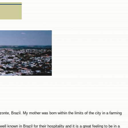
zonte, Brazil. My mother was born within the limits of the city in a farming
l known in Brazil for their hospitality and it is a great feeling to be in a