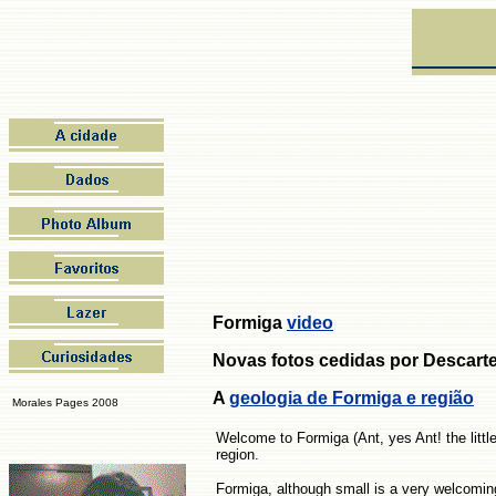
Formiga
video
Novas fotos cedidas por
Descarte
A
geologia de Formiga e região
Morales Pages 2008
Welcome to Formiga (Ant, yes Ant! the little
region.
Formiga, although small is a very welcoming c