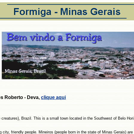
s Roberto - Deva,
clique aqui
 creatures), Brazil. This is a small town located in the Southwest of Belo Hori
ity, friendly people. Mineiros (people born in the state of Minas Gerais) are wel