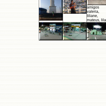
amigos
valeria,
liliane,
mateus, lila